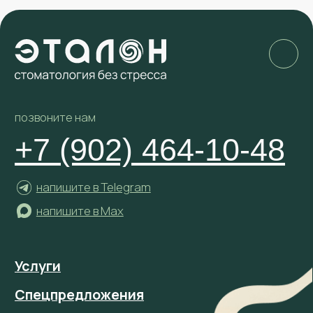
№ Л041−1 189−41/382 530
Адрес: 684 005, Камчатский
край, г. Елизово,
ул. Магистральная, д. 46
E-mail:
clinic.etalon@yandex.ru
ПРАВОВАЯ
ИНФОРМАЦИЯ
ПОЛИТИКА ОБРАБОТКИ
ПЕРСОНАЛЬНЫХ ДАННЫХ
СОГЛАСИЕ НА ОБРАБОТКУ
ПЕРСОНАЛЬНЫХ ДАННЫХ
ПОЛИТИКА ИСПОЛЬЗОВАНИЯ
ФАЙЛОВ COOKIE
разработка сайта